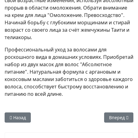
свои возрастные изменения, используя абсолютный
прорыв в области омоложения. Обрати внимание
на крем для лица "Омоложение. Превосходство".
Начинай борьбу с глубокими морщинами и стирай
возраст со своего лица за счёт жемчужины Таити и
телиакоры.
Профессиональный уход за волосами для
роскошного вида в домашних условиях. Приобретай
набор из двух масок для волос "Абсолютное
питание". Натуральная формула с аргановым и
кокосовым маслами заботиться о здоровье каждого
волоса, способствует быстрому восстановлению и
питанию по всей длине.
Предыдущий: Эйвон каталог 2 2021 смотреть и листать все
Следующий: Э
Назад
Вперед