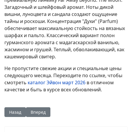
премиальную линейку Far Away Beyond. The Moon:
Загадочный и шлейфовый аромат. Ноты дикой
вишни, луноцвета и сандала создают ощущение
тайны и роскоши. Концентрация "Духи" (Parfum)
обеспечивает максимальную стойкость на вязаных
шарфах и пальто. Классический вариант полон
гурманского аромата с мадагаскарской ванилью,
жасмином и грушей. Теплый, обволакивающий, как
кашемировый свитер.
Не пропустите свежие акции и специальные цены
следующего месяца. Переходите по ссылке, чтобы
смотреть
каталог Эйвон март 2026
в отличном
качестве и быть в курсе всех обновлений.
Предыдущий: Каталог Эйвон январь 1 2026 смотреть беспл
Следующий: Каталог Эйвон март 3 2026 смотреть
Назад
Вперед