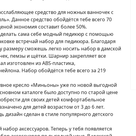
асслабляющее средство для ножных ванночек с
ль». Данное средство обойдётся тебе всего 70
ценой экономия составит более 50%.
сделать сама себе модный педикюр с помощью
аковке встречай набор для педикюра. Благодаря
 размеру сможешь легко носить набор в дамской
очек, пемзы и щётки. Шарнир закрепляет все
ал изготовлен из ABS-пластика,
ейлона. Набор обойдётся тебе всего за 219
увное кресло «Миньоны» уже по новой выгодной
 основном каталоге было доступно по старой цене
риобрести для своих детей комфортабельное
значено для детей возрастом от 3 до 6 лет.
ь дизайн сделан в стиле популярного детского
 набор аксессуаров. Теперь у тебя появляется