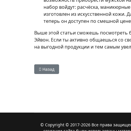
возможность приобрести мужской наб
набор войдут: расчёска, маникюрные
изготовлен из искусственной кожи. 
теперь он доступен по смешной цене
Выше этой статьи сможешь посмотреть б
Эйвон. Если ты активно общаешься со св
на выгодной продукции и тем самым увел
Предыдущий: Распродажа Эйвон 14 2018 Аут
Назад
© Copyright © 2017-2026 Все права защище
создании сайта были использованы матер