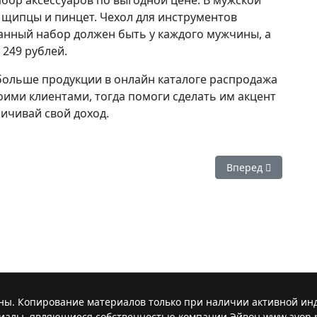
ор аксессуаров по выгодной цене. В мужской
 щипцы и пинцет. Чехол для инструментов
Данный набор должен быть у каждого мужчины, а
 249 рублей.
ольше продукции в онлайн каталоге распродажа
оими клиентами, тогда помоги сделать им акцент
ичивай свой доход.
лет просмотр онлайн
Следующий: Распр
Вперед
ны. Копирование материалов только при наличии активной индек
иалы, являющиеся собственностью компании Эйвон www.avon.r