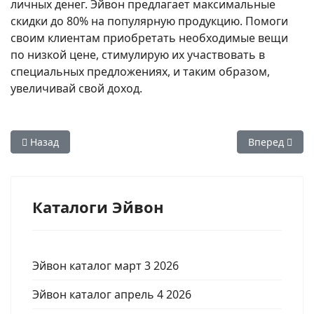
личных денег. Эйвон предлагает максимальные
скидки до 80% на популярную продукцию. Помоги
своим клиентам приобретать необходимые вещи
по низкой цене, стимулирую их участвовать в
специальных предложениях, и таким образом,
увеличивай свой доход.
Предыдущий: Распродажа Эйвон 16 2018 Аутлет смотреть и
Следующий: Р
Назад
Вперед
Каталоги Эйвон
Эйвон каталог март 3 2026
Эйвон каталог апрель 4 2026